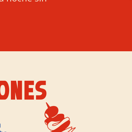
ONES
n