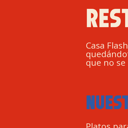
RES
Casa Flash
quedándot
que no se 
NUES
Platos par