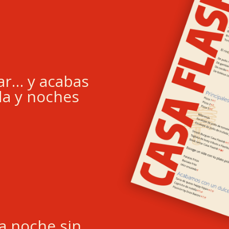
nar… y acabas
a y noches
la noche sin