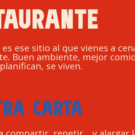
TAURANTE
 es ese sitio al que vienes a ce
e. Buen ambiente, mejor comid
planifican, se viven.
TRA CARTA
a compartir, repetir… y alargar 