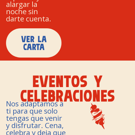
alargar la
noche sin
darte cuenta.
VER LA
CARTA
EVENTOS Y
CELEBRACIONES
Nos adaptamos a
ti para que solo
tengas que venir
y disfrutar. Cena,
celebra y deja que