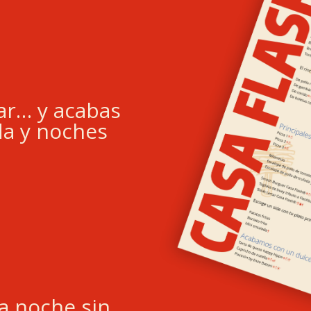
nar… y acabas
a y noches
la noche sin