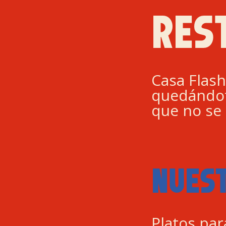
RES
Casa Flash
quedándot
que no se 
NUES
Platos par