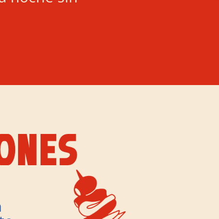
ONES
n