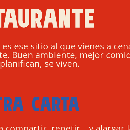
TAURANTE
 es ese sitio al que vienes a ce
e. Buen ambiente, mejor comid
planifican, se viven.
TRA CARTA
a compartir, repetir… y alargar 